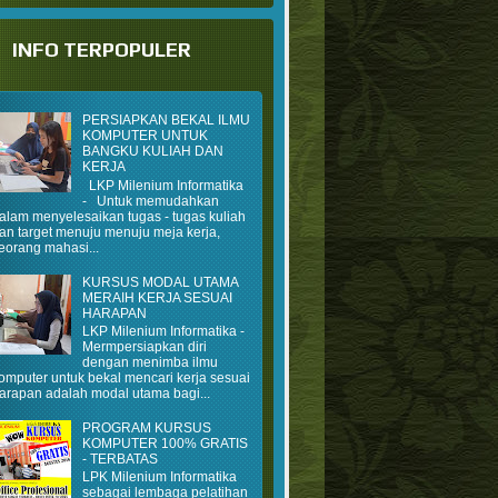
INFO TERPOPULER
PERSIAPKAN BEKAL ILMU
KOMPUTER UNTUK
BANGKU KULIAH DAN
KERJA
LKP Milenium Informatika
- Untuk memudahkan
alam menyelesaikan tugas - tugas kuliah
an target menuju menuju meja kerja,
eorang mahasi...
KURSUS MODAL UTAMA
MERAIH KERJA SESUAI
HARAPAN
LKP Milenium Informatika -
Mermpersiapkan diri
dengan menimba ilmu
omputer untuk bekal mencari kerja sesuai
arapan adalah modal utama bagi...
PROGRAM KURSUS
KOMPUTER 100% GRATIS
- TERBATAS
LPK Milenium Informatika
sebagai lembaga pelatihan