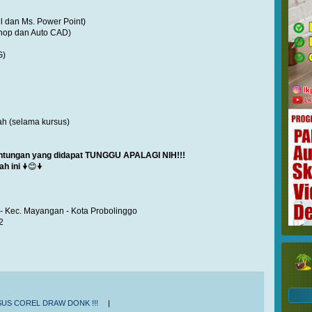
el dan Ms. Power Point)
shop dan Auto CAD)
G)
h (selama kursus)
ntungan yang didapat TUNGGU APALAGI NIH!!!
ah ini
🠟😊🠟
 - Kec. Mayangan - Kota Probolinggo
2
SUS COREL DRAW DONK !!!
|