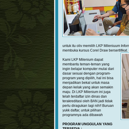
untuk itu oliv memilih LKP Mileniuum Info
membuka kursus Corel Draw bersertifikat.
Kami LKP Milenium dapat
membantu teman-teman yang
ingin belajar komputer mulai dari
dasar sesuai dengan program-
program yang dipilih, hal ini bisa
menjadikan bekal untuk masa
depan kelak yang akan semakin
maju. Di LKP Milenium ini juga
telah terdaftar izin dinas dan
terakreditasi oleh BAN jadi tidak
perlu diragukan lagi nih!! Buruan
yukk daftar, untuk pilihan
programnya ada dibawah
PROGRAM UNGGULAN YANG
TERSEDIA :