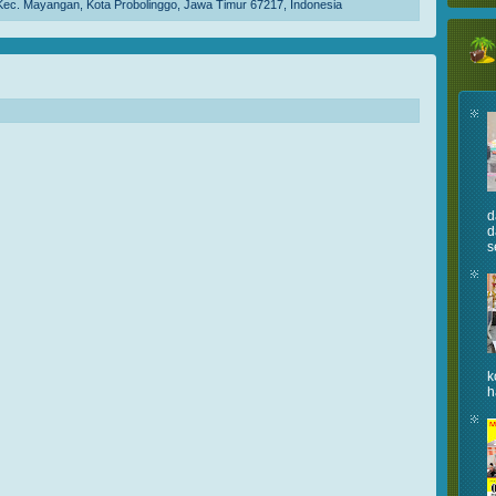
Kec. Mayangan, Kota Probolinggo, Jawa Timur 67217, Indonesia
d
d
s
k
h