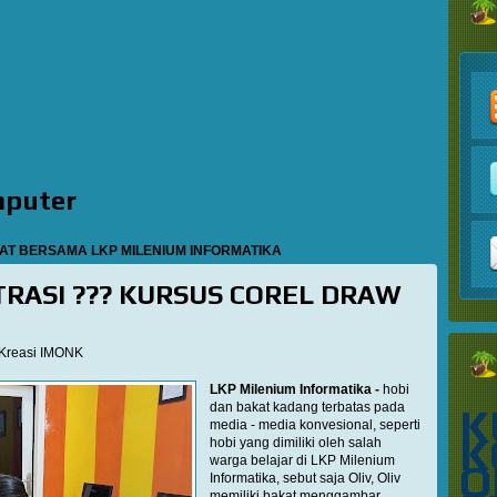
mputer
A LKP MILENIUM INFORMATIKA
TRASI ??? KURSUS COREL DRAW
Kreasi IMONK
LKP Milenium Informatika -
hobi
dan bakat kadang terbatas pada
K
media - media konvesional, seperti
K
hobi yang dimiliki oleh salah
warga belajar di LKP Milenium
O
Informatika, sebut saja Oliv, Oliv
memiliki bakat menggambar