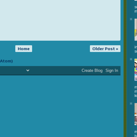
s
m
i
Home
Older Post »
s
(Atom)
m
m
k
m
b