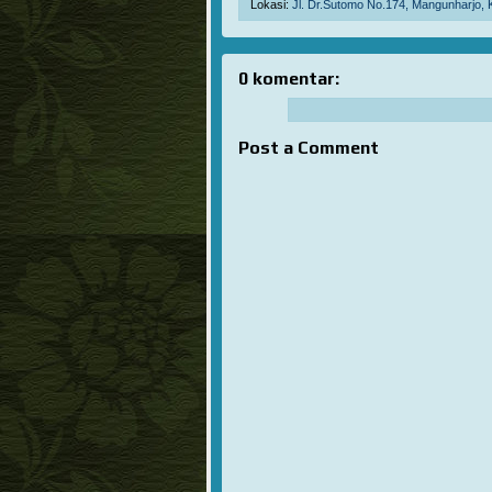
Lokasi:
Jl. Dr.Sutomo No.174, Mangunharjo, 
0 komentar:
Post a Comment