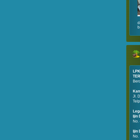
d
b
LPK
TER
Berd
Kan
Jl. 
Tel
Leg
Iji
No.
Ijin
No.