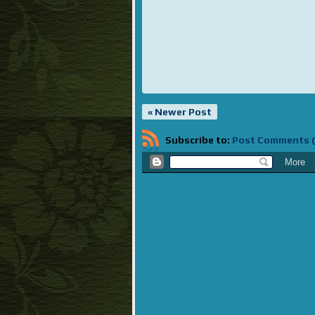
« Newer Post
Subscribe to:
Post Comments 