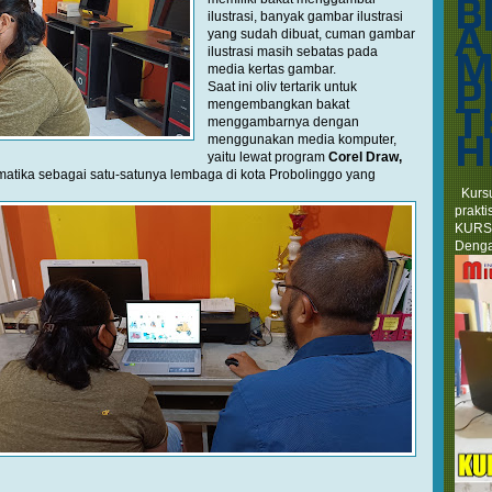
B
ilustrasi, banyak gambar ilustrasi
A
yang sudah dibuat, cuman gambar
M
ilustrasi masih sebatas pada
media kertas gambar.
P
Saat ini oliv tertarik untuk
mengembangkan bakat
T
menggambarnya dengan
H
menggunakan media komputer,
yaitu lewat program
Corel Draw,
rmatika sebagai satu-satunya lembaga di kota Probolinggo yang
Kursu
prakt
KURS
Denga