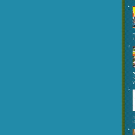
m
I
P
s
y
m
d