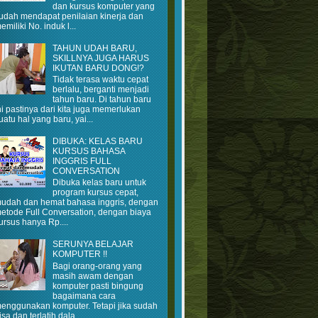
dan kursus komputer yang
udah mendapat penilaian kinerja dan
emiliki No. induk l...
TAHUN UDAH BARU,
SKILLNYA JUGA HARUS
IKUTAN BARU DONG!?
Tidak terasa waktu cepat
berlalu, berganti menjadi
tahun baru. Di tahun baru
ni pastinya dari kita juga memerlukan
uatu hal yang baru, yai...
DIBUKA: KELAS BARU
KURSUS BAHASA
INGGRIS FULL
CONVERSATION
Dibuka kelas baru untuk
program kursus cepat,
udah dan hemat bahasa inggris, dengan
etode Full Conversation, dengan biaya
ursus hanya Rp....
SERUNYA BELAJAR
KOMPUTER !!
Bagi orang-orang yang
masih awam dengan
komputer pasti bingung
bagaimana cara
enggunakan komputer. Tetapi jika sudah
isa dan terlatih dala...