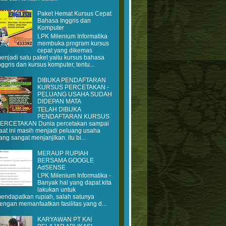
Paket Hemat Kursus Cepat
Bahasa Inggris dan
Komputer
LPK Milenium Informatika
membuka program kursus
cepat yang dikemas
enjadi satu paket yaitu kursus bahasa
nggris dan kursus komputer, tentu...
DIBUKA PENDAFTARAN
KURSUS PERCETAKAN -
PELUANG USAHA SUDAH
DIDEPAN MATA
TELAH DIBUKA
PENDAFTARAN KURSUS
ERCETAKAN Dunia percetakan sampai
aat ini masih menjadi peluang usaha
ang sangat menjanjikan. itu bi...
MERAUP RUPIAH
BERSAMA GOOGLE
AdSENSE
LPK Milenium Informatika -
Banyak hal yang dapat kita
lakukan untuk
endapatkan rupiah, salah satunya
engan memanfaatkan fasilitas yang d...
KARYAWAN PT KAI