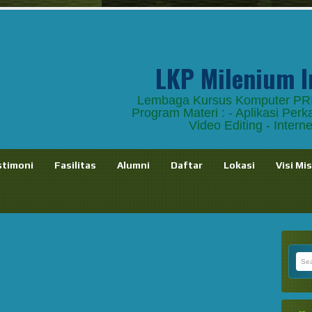
LKP Milenium I
Lembaga Kursus Komputer 
Program Materi : - Aplikasi Perk
Video Editing - Intern
stimoni
Fasilitas
Alumni
Daftar
Lokasi
Visi Mis