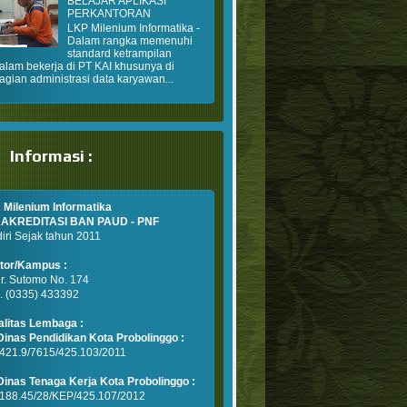
BELAJAR APLIKASI
PERKANTORAN
LKP Milenium Informatika -
Dalam rangka memenuhi
standard ketrampilan
alam bekerja di PT KAI khusunya di
agian administrasi data karyawan...
Informasi :
 Milenium Informatika
AKREDITASI BAN PAUD - PNF
iri Sejak tahun 2011
tor/Kampus :
Dr. Sutomo No. 174
p. (0335) 433392
alitas Lembaga :
n Dinas Pendidikan Kota Probolinggo
:
 421.9/7615/425.103/2011
 Dinas Tenaga Kerja Kota Probolinggo :
 188.45/28/KEP/425.107/2012