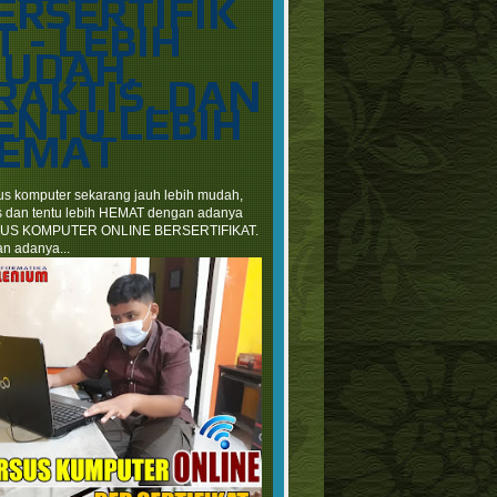
ERSERTIFIK
T - LEBIH
UDAH,
RAKTIS, DAN
ENTU LEBIH
EMAT
s komputer sekarang jauh lebih mudah,
is dan tentu lebih HEMAT dengan adanya
US KOMPUTER ONLINE BERSERTIFIKAT.
n adanya...