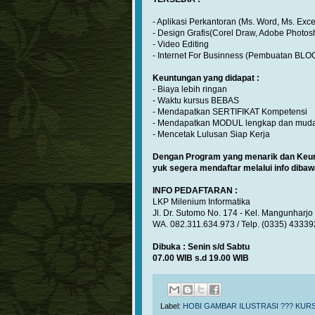
- Aplikasi Perkantoran (Ms. Word, Ms. Exc
- Design Grafis(Corel Draw, Adobe Photo
- Video Editing
- Internet For Businness (Pembuatan BLO
Keuntungan yang didapat :
- Biaya lebih ringan
- Waktu kursus BEBAS
- Mendapatkan SERTIFIKAT Kompetensi
- Mendapatkan MODUL lengkap dan muda
- Mencetak Lulusan Siap Kerja
Dengan Program yang menarik dan Keu
yuk segera mendaftar melalui info dibaw
INFO PEDAFTARAN :
LKP Milenium Informatika
Jl. Dr. Sutomo No. 174 - Kel. Mangunharjo
WA. 082.311.634.973 / Telp. (0335) 43339
Dibuka : Senin s/d Sabtu
07.00 WIB s.d 19.00 WIB
Label:
HOBI GAMBAR ILUSTRASI ??? KUR