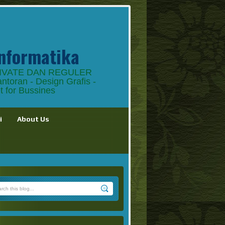
nformatika
PRIVATE DAN REGULER
antoran - Design Grafis -
et for Bussines
i
About Us