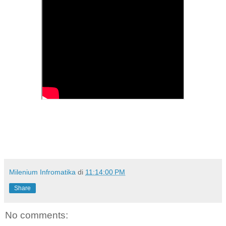
Milenium Infromatika
di
11:14:00 PM
Share
No comments: